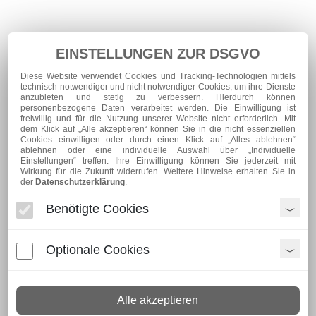
EINSTELLUNGEN ZUR DSGVO
Diese Website verwendet Cookies und Tracking-Technologien mittels
technisch notwendiger und nicht notwendiger Cookies, um ihre Dienste
anzubieten und stetig zu verbessern. Hierdurch können
personenbezogene Daten verarbeitet werden. Die Einwilligung ist
freiwillig und für die Nutzung unserer Website nicht erforderlich. Mit
dem Klick auf „Alle akzeptieren“ können Sie in die nicht essenziellen
Cookies einwilligen oder durch einen Klick auf „Alles ablehnen“
ablehnen oder eine individuelle Auswahl über „Individuelle
Einstellungen“ treffen. Ihre Einwilligung können Sie jederzeit mit
Erich Kästner-Schule
Wirkung für die Zukunft widerrufen. Weitere Hinweise erhalten Sie in
der
Datenschutzerklärung
.
Privates Sonderpädagogisches
Förderzentrum
Benötigte Cookies
Bauerstraße 2
Optionale Cookies
95615 Marktredwitz
Tel.: +49 9231 - 63267
Fax: +49 9231 - 647016
Alle akzeptieren